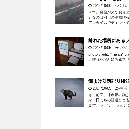
2014/10/06
-
CTU
さて、台風が来ており
近なのは河川の氾濫情報
アルタイムでチェックで
離れた場所にある
2014/10/05
-
パソ
photo credit: *ma
と離れた場所にあるプリ
猫よけ対策記 UNKO
2014/10/05
-
生活
さて前回。【市販の猫よ
が、日にちの経過とと
ます。 オペレーション