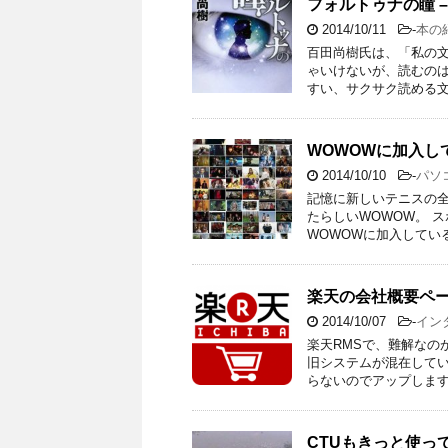
フォルトゥナの瞳 –
2014/10/11
-
本の
百田尚樹氏は、「私の
ゃいけないが、読むの
すい、サクサク読める文
WOWOWに加入し
2014/10/10
-
パソ
記憶に新しいテニスの
たらしいWOWOW。 
WOWOWに加入してい
楽天の会社概要ペ
2014/10/07
-
イン
楽天RMSで、難解なの
旧システムが混在して
らないのでアップします
CTUもきっと使っ