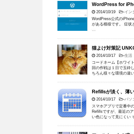
WordPress fo
2014/10/19
-
イン
WordPress公式のiPh
がある模様です。 症状
…
猫よけ対策記 UNKO
2014/10/17
-
生活
コードネーム【ホワイト
回の作戦は１日で玉砕し
ちろん様々な環境の違い
Refillsが淡く
2014/10/17
-
パソ
スマホアプリで定番中の定
Refillsですが、最
い色になって見にくい そ