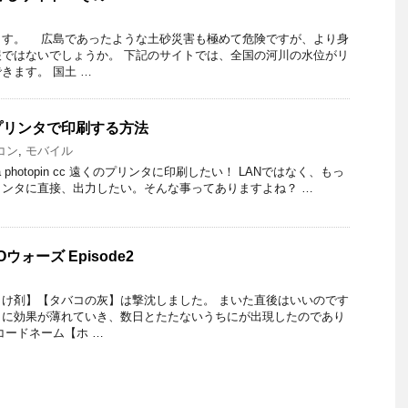
ます。 広島であったような土砂災害も極めて危険ですが、より身
ではないでしょうか。 下記のサイトでは、全国の河川の水位がリ
きます。 国土 …
プリンタで印刷する方法
コン
,
モバイル
nci* via photopin cc 遠くのプリンタに印刷したい！ LANではなく、もっ
ンタに直接、出力したい。そんな事ってありますよね？ …
ウォーズ Episode2
け剤】【タバコの灰】は撃沈しました。 まいた直後はいいのです
もに効果が薄れていき、数日とたたないうちにが出現したのであり
コードネーム【ホ …