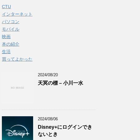
CTU
インターネット
パソコン
モバイル
映画
本の紹介
生活
買ってよかった
2024/08/20
天冥の標 – 小川一水
2024/08/06
Disney+にログインでき
ないとき