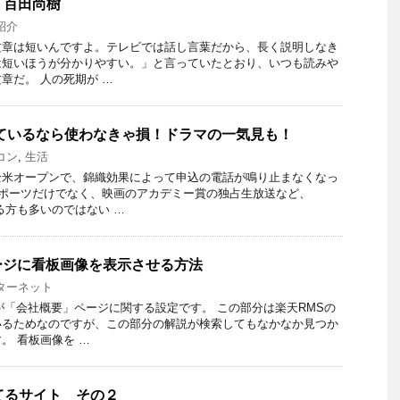
 百田尚樹
紹介
文章は短いんですよ。テレビでは話し言葉だから、長く説明しなき
は短いほうが分かりやすい。」と言っていたとおり、いつも読みや
章だ。 人の死期が …
ているなら使わなきゃ損！ドラマの一気見も！
コン
,
生活
全米オープンで、錦織効果によって申込の電話が鳴り止まなくなっ
スポーツだけでなく、映画のアカデミー賞の独占生放送など、
る方も多いのではない …
ージに看板画像を表示させる方法
ターネット
が「会社概要」ページに関する設定です。 この部分は楽天RMSの
いるためなのですが、この部分の解説が検索してもなかなか見つか
。 看板画像を …
てるサイト その２