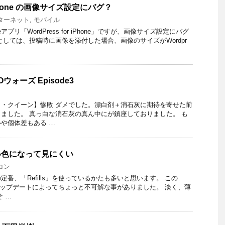
r iPhone の画像サイズ設定にバグ？
ターネット
,
モバイル
oneアプリ「WordPress for iPhone」ですが、画像サイズ設定にバグ
としては、投稿時に画像を添付した場合、画像のサイズがWordpr
ウォーズ Episode3
・クイーン】惨敗 ダメでした。漂白剤＋消石灰に期待を寄せた前
ました。 真っ白な消石灰の真ん中にが鎮座しておりました。 も
や個体差もある …
、薄い色になって見にくい
コン
番、「Refills」を使っているかたも多いと思います。 この
近のアップデートによってちょっと不可解な事がありました。 淡く、薄
 …