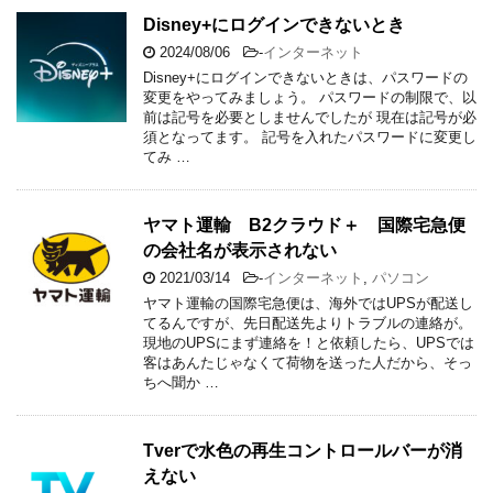
Disney+にログインできないとき
2024/08/06
-
インターネット
Disney+にログインできないときは、パスワードの
変更をやってみましょう。 パスワードの制限で、以
前は記号を必要としませんでしたが 現在は記号が必
須となってます。 記号を入れたパスワードに変更し
てみ …
ヤマト運輸 B2クラウド＋ 国際宅急便
の会社名が表示されない
2021/03/14
-
インターネット
,
パソコン
ヤマト運輸の国際宅急便は、海外ではUPSが配送し
てるんですが、先日配送先よりトラブルの連絡が。
現地のUPSにまず連絡を！と依頼したら、UPSでは
客はあんたじゃなくて荷物を送った人だから、そっ
ちへ聞か …
Tverで水色の再生コントロールバーが消
えない