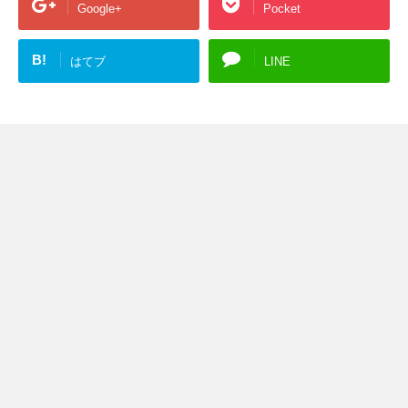
Google+
Pocket
B!
はてブ
LINE