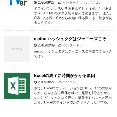
2020/09/27
-
インターネット
,
パソコン
ドライバとかいろいろあるんでしょうが、とりあえ
ず Alt + TAB のタスク切り替えで消せます。 また、
CMに入る際／CMから本編に移る際にも、動きがあ
るようです。
metoo ハッシュタグはジャニーズこそ
2018/02/09
-
インターネット
metoo ハッシュタグはジャニーズこそ出てくるべき
では？
Excelの終了に時間がかかる原因
2017/10/21
-
パソコン
さて、Excelです。バージョンは2016。 いつの頃か
らか、なんとなく動作が鈍い。起動も1分とかから
ないけど、なんとなく遅い。編集中もちょっと黙っ
たり、Excelのウィンドウがブリンクしたりする。
…