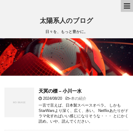
太陽系人のブログ
日々を、もっと豊かに。
天冥の標 – 小川一水
2024/08/20
-
本の紹介
一言で言えば、日本製スペースオペラ。 しかも
StarWarsより深く、広く、永い。 Netflixあたりがド
ラマ化すればいい感じになりそうな・・・ とにかく
読め。いや、読んでください。