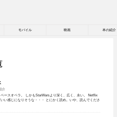
モバイル
映画
本の紹介
覧
水
紹介
スオペラ。 しかもStarWarsより深く、広く、永い。 Netflix
いい感じになりそうな・・・ とにかく読め。いや、読んでくださ