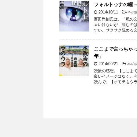
フォルトゥナの瞳 –
2014/10/11
-
本の
百田尚樹氏は、「私の
ゃいけないが、読むの
すい、サクサク読める文
ここまで言っちゃっ
年」
2014/09/21
-
本の
読後の感想。【ここまで
良いイメージはなく、今
読んで、【オモテもウラ