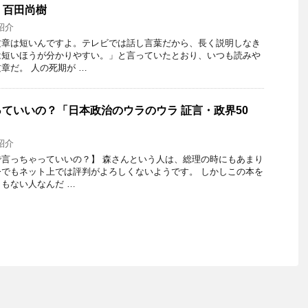
 百田尚樹
紹介
文章は短いんですよ。テレビでは話し言葉だから、長く説明しなき
は短いほうが分かりやすい。」と言っていたとおり、いつも読みや
章だ。 人の死期が …
ていいの？「日本政治のウラのウラ 証言・政界50
紹介
言っちゃっていいの？】 森さんという人は、総理の時にもあまり
でもネット上では評判がよろしくないようです。 しかしこの本を
もない人なんだ …