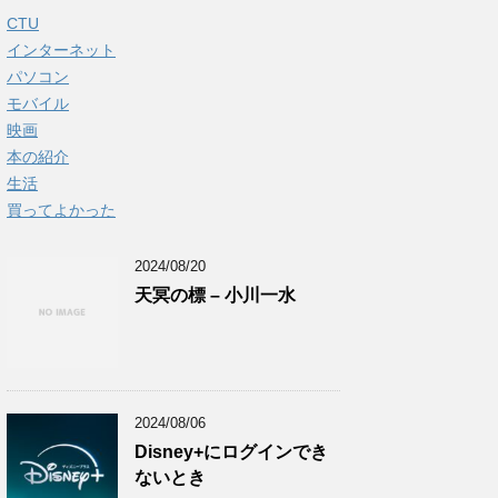
CTU
インターネット
パソコン
モバイル
映画
本の紹介
生活
買ってよかった
2024/08/20
天冥の標 – 小川一水
2024/08/06
Disney+にログインでき
ないとき