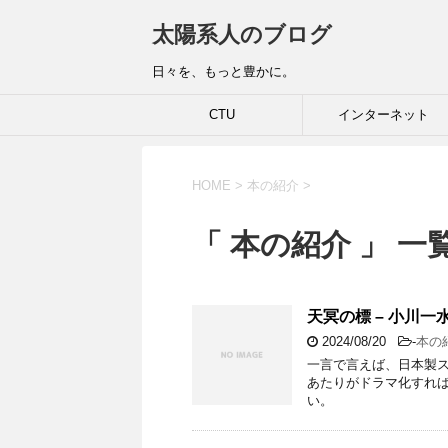
太陽系人のブログ
日々を、もっと豊かに。
CTU
インターネット
HOME
>
本の紹介
>
「 本の紹介 」 一
天冥の標 – 小川一
2024/08/20
-
本の
一言で言えば、日本製スペー
あたりがドラマ化すれば
い。