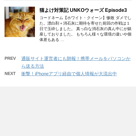
猫よけ対策記 UNKOウォーズ Episode3
コードネーム【ホワイト・クイーン】惨敗 ダメでし
た。漂白剤＋消石灰に期待を寄せた前回の作戦は１
日で玉砕しました。 真っ白な消石灰の真ん中にが鎮
座しておりました。 もちろん様々な環境の違いや個
体差もある …
PREV
通販サイト運営者にも朗報！携帯メールをパソコンか
ら送る方法
NEXT
衝撃！iPhoneアプリ経由で個人情報が大流出中