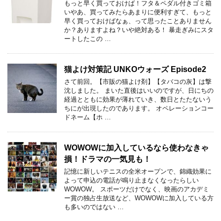
もっと早く買っておけば！フタ＆ペダル付きゴミ箱
いやあ、買ってみたらあまりに便利すぎて、もっと
早く買っておけばなぁ、って思ったことありません
か？ありますよね？いや絶対ある！ 暴走ぎみにスタ
ートしたこの …
猫よけ対策記 UNKOウォーズ Episode2
さて前回。【市販の猫よけ剤】【タバコの灰】は撃
沈しました。 まいた直後はいいのですが、日にちの
経過とともに効果が薄れていき、数日とたたないう
ちにが出現したのであります。 オペレーションコー
ドネーム【ホ …
WOWOWに加入しているなら使わなきゃ
損！ドラマの一気見も！
記憶に新しいテニスの全米オープンで、錦織効果に
よって申込の電話が鳴り止まなくなったらしい
WOWOW。 スポーツだけでなく、映画のアカデミ
ー賞の独占生放送など、WOWOWに加入している方
も多いのではない …